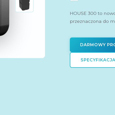
HOUSE 300 to nowo
przeznaczona do m
zapewniająca ciągłą
wysokowydajnemu 
(HRV) lub entalpic
DARMOWY PRO
odzyskać do 89% ci
SPECYFIKACJ
jakość środowiska 
zintegrowane ogrzew
M5/F7/F9 i intelige
sterować wentylacj
inteligentnego do
połączenie z innym
CO₂ i wilgotności 