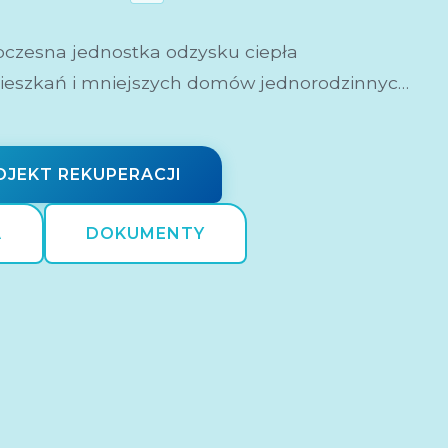
czesna jednostka odzysku ciepła
ieszkań i mniejszych domów jednorodzinnych,
 wymianę powietrza bez strat ciepła. Dzięki
przeciwprądowemu wymiennikowi ciepła
znemu wymiennikowi ciepła (ERV) może
JEKT REKUPERACJI
epła, jednocześnie znacznie poprawiając
A
DOKUMENTY
wewnętrznego. Urządzenie jest wyposażone w
anie wstępne PTC, wysokiej jakości filtrację
ntne sterowanie Wi-Fi, dzięki czemu można
ą z dowolnego miejsca. Obsługa
mu za pośrednictwem Modbus RTU umożliwia
i systemami. Tryb automatyczny z czujnikami
zapewnia optymalną wydajność zgodnie z