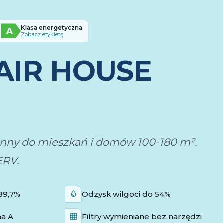
Klasa energetyczna
A
Zobacz etykietę
AIR HOUSE
enny do mieszkań i domów 100-180 m².
ERV.
89,7%
Odzysk wilgoci do 54%
na A
Filtry wymieniane bez narzędzi